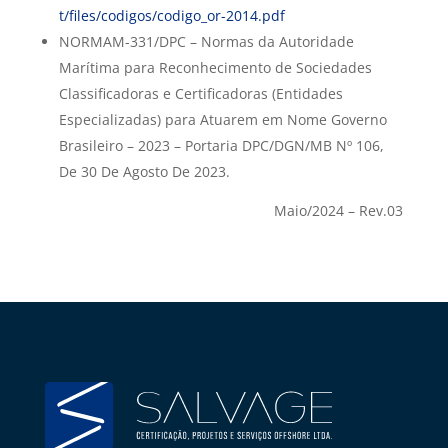
t/files/codigos/codigo_or-2014.pdf
NORMAM-331/DPC – Normas da Autoridade
Marítima para Reconhecimento de Sociedades
Classificadoras e Certificadoras (Entidades
Especializadas) para Atuarem em Nome Governo
Brasileiro – 2023 – Portaria DPC/DGN/MB Nº 106,
De 30 De Agosto De 2023.
Maio/2024 – Rev.03